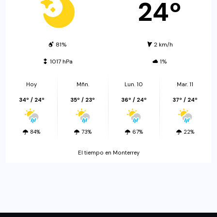
24º
81%
2 km/h
1017 hPa
1%
Hoy
Mñn.
Lun. 10
Mar. 11
34º / 24º
35º / 23º
36º / 24º
37º / 24º
84%
73%
67%
22%
El tiempo en Monterrey