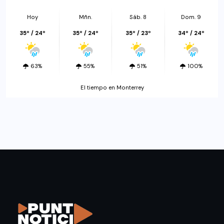
Hoy
Mñn.
Sáb. 8
Dom. 9
35º / 24º
35º / 24º
35º / 23º
34º / 24º
63%
55%
51%
100%
El tiempo en Monterrey