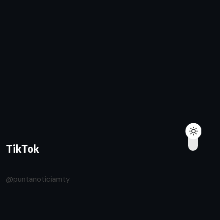
TikTok
@puntanoticiamty