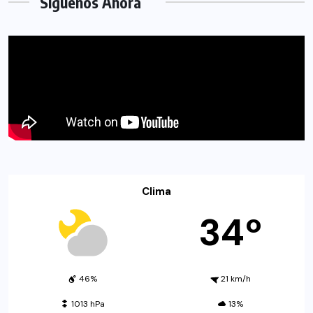
Síguenos Ahora
Clima
34º
46%
21 km/h
1013 hPa
13%