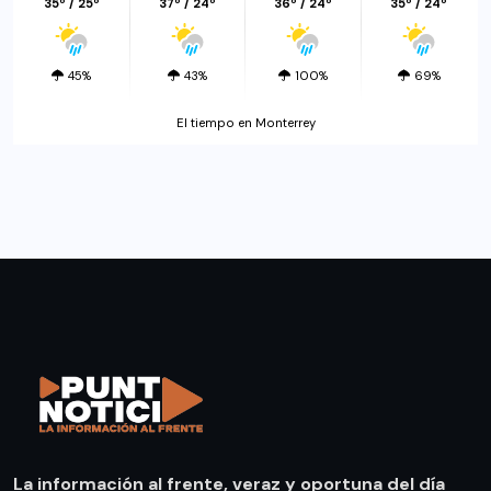
35º / 25º
37º / 24º
36º / 24º
35º / 24º
45%
43%
100%
69%
El tiempo en Monterrey
La información al frente, veraz y oportuna del día