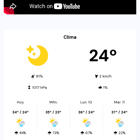
Clima
24º
81%
2 km/h
1017 hPa
1%
Hoy
Mñn.
Lun. 10
Mar. 11
34º / 24º
35º / 23º
36º / 24º
37º / 24º
84%
73%
67%
22%