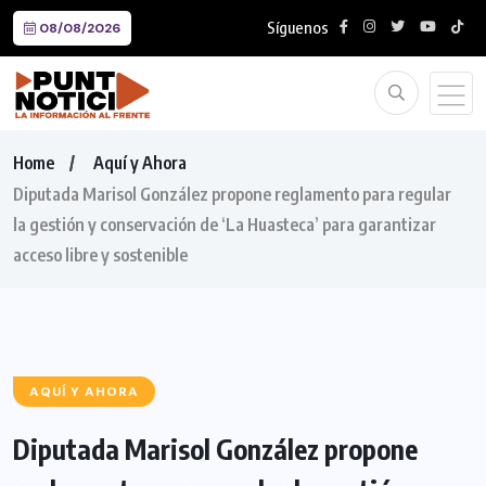
Síguenos
08/08/2026
Home
Aquí y Ahora
Diputada Marisol González propone reglamento para regular
la gestión y conservación de ‘La Huasteca’ para garantizar
acceso libre y sostenible
AQUÍ Y AHORA
Diputada Marisol González propone