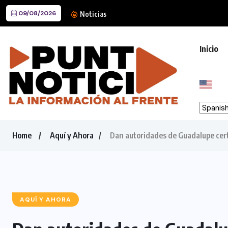
09/08/2026
Tecnología fortalece protecc
Noticias
Inicio
Home
Aquí y Ahora
Dan autoridades de Guadalupe cert
AQUÍ Y AHORA