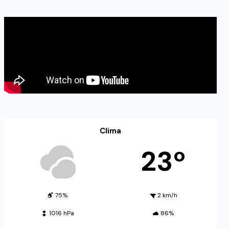
Clima
23º
75%
2 km/h
1016 hPa
86%