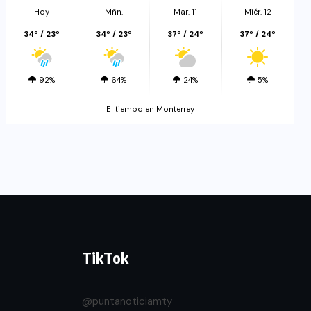
Hoy
Mñn.
Mar. 11
Miér. 12
34º / 23º
34º / 23º
37º / 24º
37º / 24º
92%
64%
24%
5%
El tiempo en Monterrey
TikTok
@puntanoticiamty