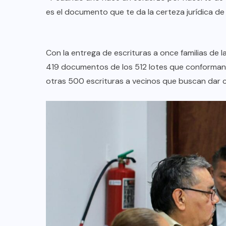
es el documento que te da la certeza jurídica de
PLUMAS CON FUENTE
Sácale Punta: Confronta el
e
gobernador a diputados: “ya les
Con la entrega de escrituras a once familias de
gané…”
419 documentos de los 512 lotes que conforman 
otras 500 escrituras a vecinos que buscan dar ce
AGO 08, 2026