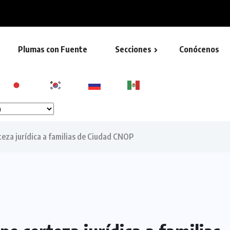
ión ambiental en NL: Miguel Flores
Plumas con Fuente
Secciones
Conócenos
eza jurídica a familias de Ciudad CNOP