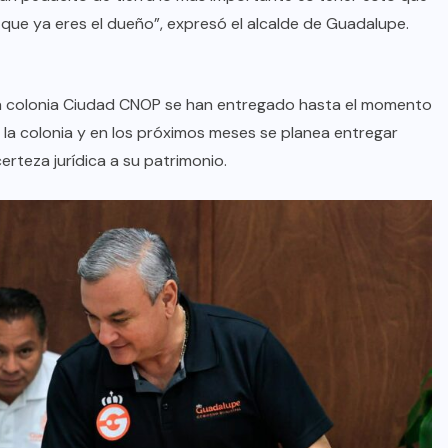
 que ya eres el dueño”, expresó el alcalde de Guadalupe.
AQUÍ Y AHORA
Transforma vidas 4T al sur de
 la colonia Ciudad CNOP se han entregado hasta el momento
Nuevo León: Waldo
la colonia y en los próximos meses se planea entregar
rteza jurídica a su patrimonio.
AGO 08, 2026