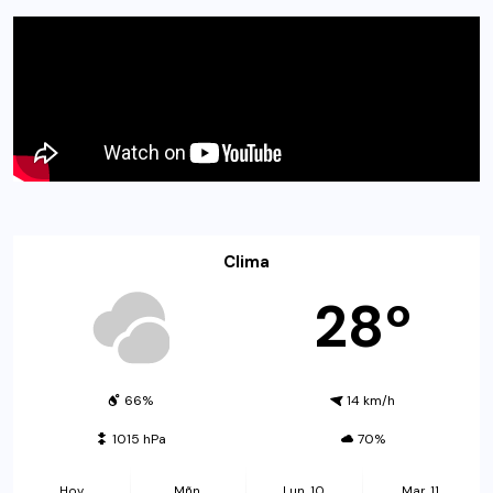
Clima
28º
66%
14 km/h
1015 hPa
70%
Hoy
Mñn.
Lun. 10
Mar. 11