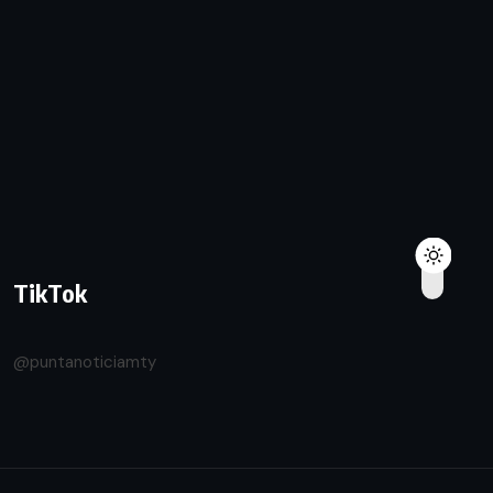
TikTok
@puntanoticiamty