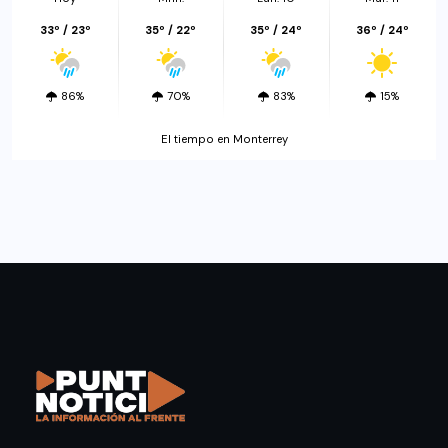
33º / 23º
35º / 22º
35º / 24º
36º / 24º
86%
70%
83%
15%
El tiempo en Monterrey