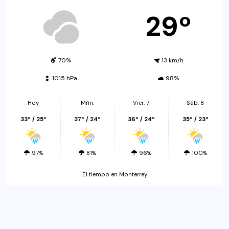
29º
70%
13 km/h
1015 hPa
98%
Hoy
Mñn.
Vier. 7
Sáb. 8
33º / 25º
37º / 24º
36º / 24º
35º / 23º
97%
81%
96%
100%
El tiempo en Monterrey