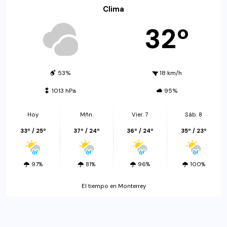
Clima
32º
53%
18 km/h
1013 hPa
95%
Hoy
Mñn.
Vier. 7
Sáb. 8
33º / 25º
37º / 24º
36º / 24º
35º / 23º
97%
81%
96%
100%
El tiempo en Monterrey