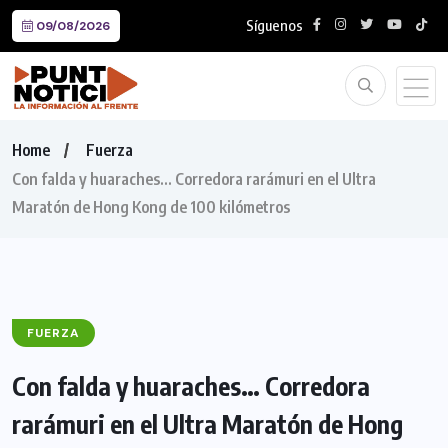
Síguenos
09/08/2026
Home
Fuerza
Con falda y huaraches… Corredora rarámuri en el Ultra
Maratón de Hong Kong de 100 kilómetros
FUERZA
Con falda y huaraches… Corredora
rarámuri en el Ultra Maratón de Hong