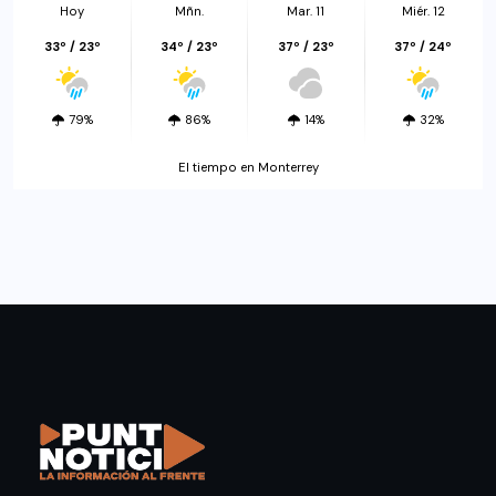
Hoy
Mñn.
Mar. 11
Miér. 12
33º / 23º
34º / 23º
37º / 23º
37º / 24º
79%
86%
14%
32%
El tiempo en Monterrey