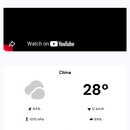
Clima
28º
64%
12 km/h
1015 hPa
99%