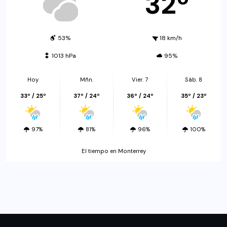
32º
53%
18 km/h
1013 hPa
95%
Hoy
Mñn.
Vier. 7
Sáb. 8
33º / 25º
37º / 24º
36º / 24º
35º / 23º
97%
81%
96%
100%
El tiempo en Monterrey