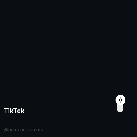
TikTok
@puntanoticiamty