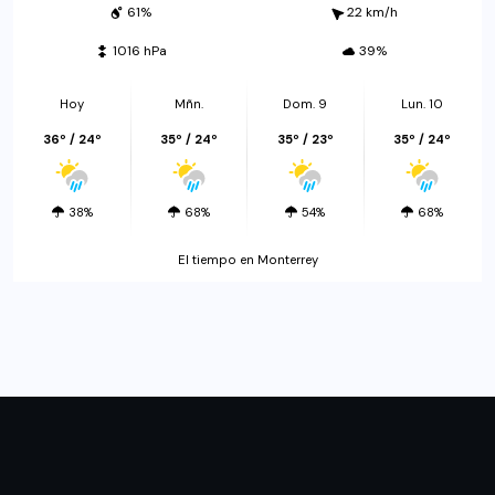
61%
22 km/h
1016 hPa
39%
Hoy
Mñn.
Dom. 9
Lun. 10
36º / 24º
35º / 24º
35º / 23º
35º / 24º
38%
68%
54%
68%
El tiempo en Monterrey