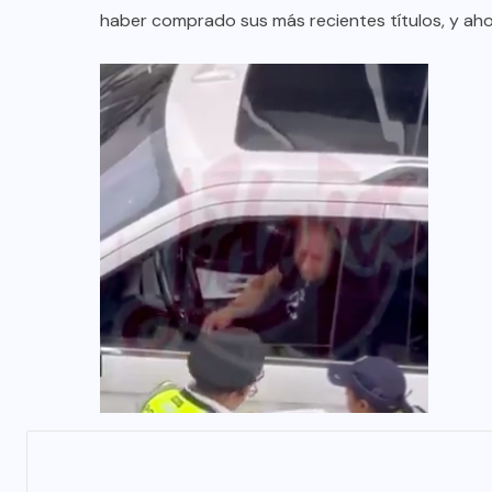
haber comprado sus más recientes títulos, y aho
AQUÍ Y AHORA
e
Invita Gobierno de Monterrey a
tramitar la tarjeta de la Regio Ruta
AGO 08, 2026