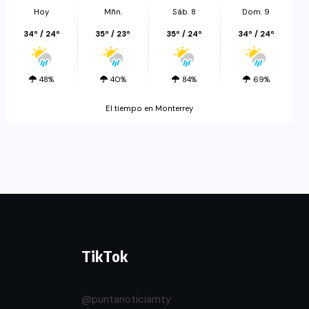
Hoy
Mñn.
Sáb. 8
Dom. 9
34º / 24º
35º / 23º
35º / 24º
34º / 24º
48%
40%
84%
69%
El tiempo en Monterrey
TikTok
@puntanoticiamty