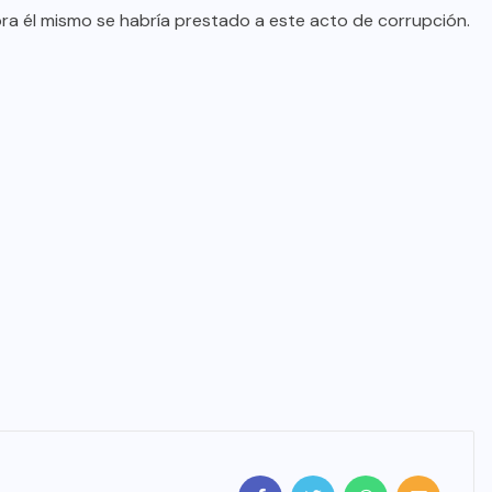
ra él mismo se habría prestado a este acto de corrupción.
PLUMAS CON FUENTE
Sácale Punta: El Fiscal, ¿otra vez
bailará con la escoba?
AGO 08, 2026