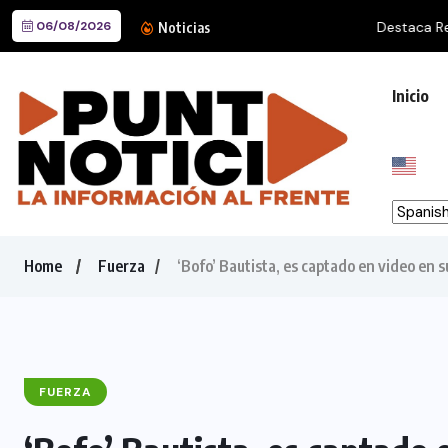
06/08/2026
Destaca Reyna Reyes agenda 
Noticias
Inicio
Home
Fuerza
‘Bofo’ Bautista, es captado en video en s
FUERZA