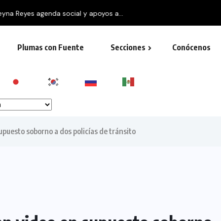
social y apoyos a...
Plumas con Fuente
Secciones
Conócenos
upuesto soborno a dos policías de tránsito