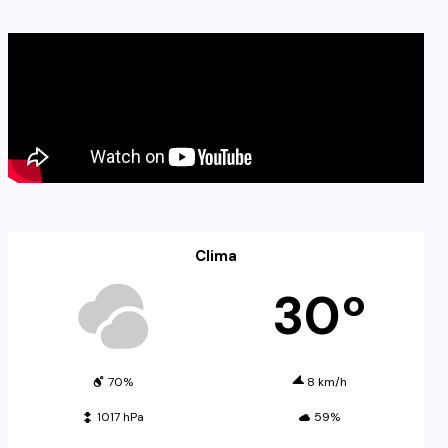
Clima
30º
70%
8 km/h
1017 hPa
59%