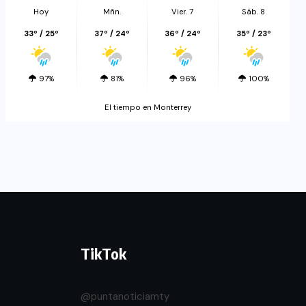
Hoy
Mñn.
Vier. 7
Sáb. 8
33º / 25º
37º / 24º
36º / 24º
35º / 23º
97%
81%
96%
100%
El tiempo en Monterrey
TikTok
@puntanoticiamty