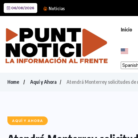
06/08/2026
Rehabilita Guadalupe calles d
Noticias
Inicio
Home
Aquí y Ahora
Atendrá Monterrey solicitudes de 
AQUÍ Y AHORA