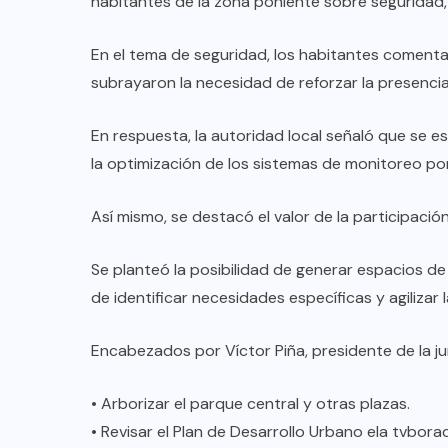
habitantes de la zona poniente sobre seguridad, 
En el tema de seguridad, los habitantes comenta
AQUÍ Y AHORA
subrayaron la necesidad de reforzar la presencia
Charla Waldo con vecinos de
ta
Cumbres Santa Clara
En respuesta, la autoridad local señaló que se e
la optimización de los sistemas de monitoreo por 
AGO 08, 2026
Así mismo, se destacó el valor de la participaci
Se planteó la posibilidad de generar espacios de
de identificar necesidades específicas y agilizar 
Encabezados por Víctor Piña, presidente de la jun
• Arborizar el parque central y otras plazas.
• Revisar el Plan de Desarrollo Urbano ela tvbora