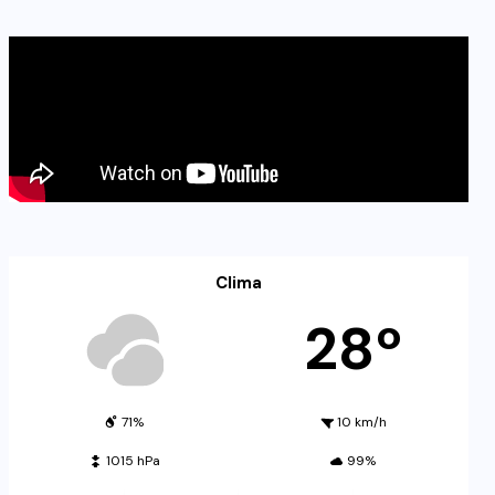
Clima
28º
71%
10 km/h
1015 hPa
99%