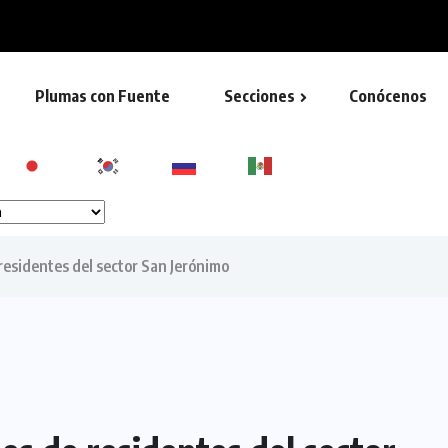
e Rincón de la Sierra...
Plumas con Fuente
Secciones
Conócenos
residentes del sector San Jerónimo