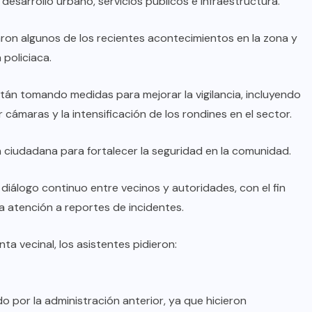
desarrollo urbano, servicios públicos e infraestructura.
AQUÍ Y AHORA
ron algunos de los recientes acontecimientos en la zona y
Destaca Reyna Reyes agenda
 policiaca.
social y apoyos a familias en su
Segundo Informe
stán tomando medidas para mejorar la vigilancia, incluyendo
cámaras y la intensificación de los rondines en el sector.
AGO 08, 2026
ón ciudadana para fortalecer la seguridad en la comunidad.
 diálogo continuo entre vecinos y autoridades, con el fin
la atención a reportes de incidentes.
ta vecinal, los asistentes pidieron:
do por la administración anterior, ya que hicieron