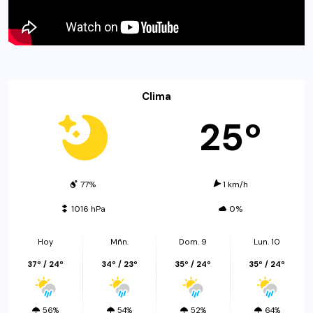
Clima
25º
77%
1 km/h
1016 hPa
0%
Hoy
Mñn.
Dom. 9
Lun. 10
37º / 24º
34º / 23º
35º / 24º
35º / 24º
56%
54%
52%
64%