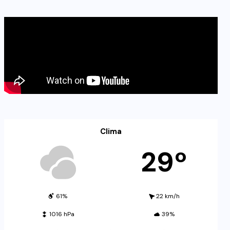
Clima
29º
61%
22 km/h
1016 hPa
39%