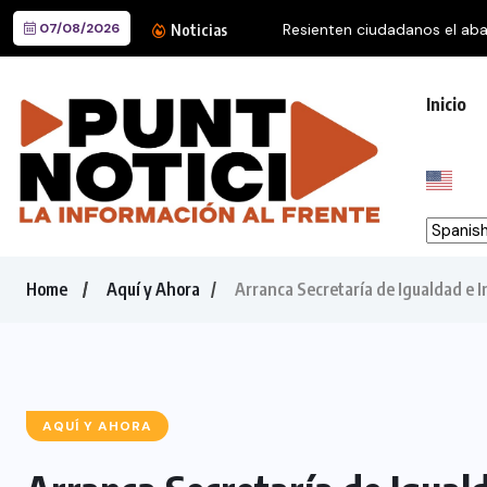
07/08/2026
Mike Flores destaca nivel i
Noticias
Inicio
Home
Aquí y Ahora
Arranca Secretaría de Igualdad e
AQUÍ Y AHORA