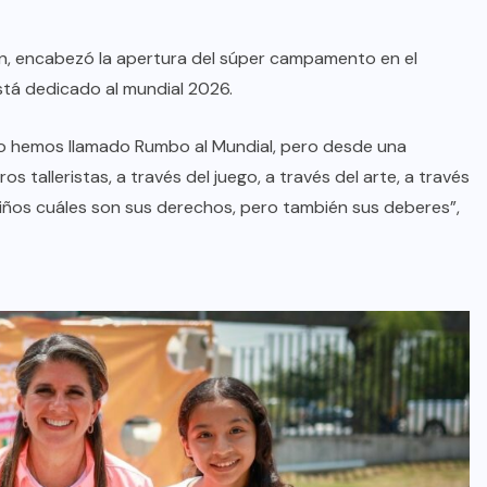
ión, encabezó la apertura del súper campamento en el
AQUÍ Y AHORA
tá dedicado al mundial 2026.
Resienten ciudadanos el abandono
institucional: Waldo
lo hemos llamado Rumbo al Mundial, pero desde una
talleristas, a través del juego, a través del arte, a través
AGO 08, 2026
s niños cuáles son sus derechos, pero también sus deberes”,