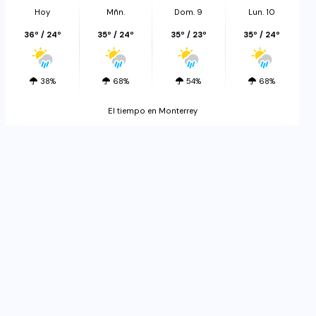
Hoy
Mñn.
Dom. 9
Lun. 10
36º / 24º
35º / 24º
35º / 23º
35º / 24º
38%
68%
54%
68%
El tiempo en Monterrey