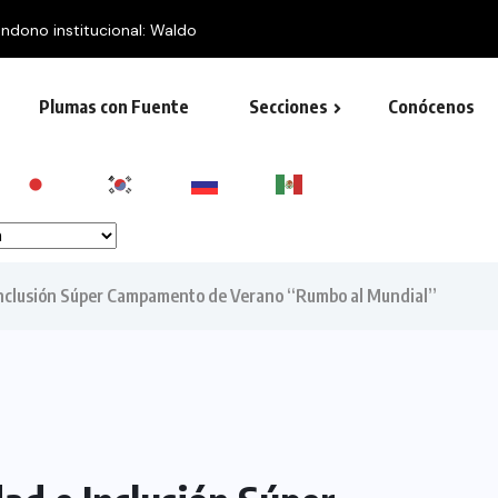
nternacional de Protección Civil...
Plumas con Fuente
Secciones
Conócenos
 Inclusión Súper Campamento de Verano “Rumbo al Mundial”