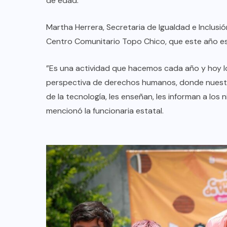
de edad.
Anuncian Gobernador creación de
nuevas escuelas y rehabilitación
Martha Herrera, Secretaria de Igualdad e Inclus
de más de 334 planteles
Centro Comunitario Topo Chico, que este año es
educativos durante período
vacacional
”Es una actividad que hacemos cada año y hoy 
perspectiva de derechos humanos, donde nuestros 
AGO 08, 2026
de la tecnología, les enseñan, les informan a lo
mencionó la funcionaria estatal.