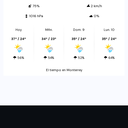
75%
2 km/h
1016 hPa
0%
Hoy
Mñn.
Dom. 9
Lun. 10
37º / 24º
34º / 23º
35º / 24º
35º / 24º
56%
54%
52%
64%
El tiempo en Monterrey