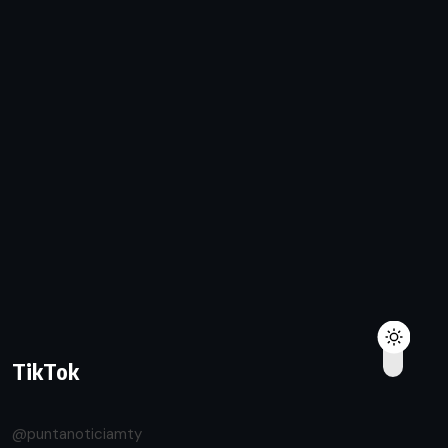
TikTok
@puntanoticiamty