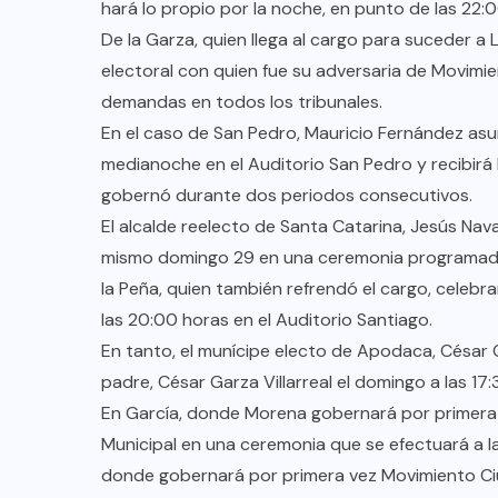
hará lo propio por la noche, en punto de las 22:0
De la Garza, quien llega al cargo para suceder a
AQUÍ Y AHORA
electoral con quien fue su adversaria de Movimi
demandas en todos los tribunales.
e
Invita Gobierno de Monterrey a
En el caso de San Pedro, Mauricio Fernández asum
tramitar la tarjeta de la Regio Ruta
medianoche en el Auditorio San Pedro y recibirá 
gobernó durante dos periodos consecutivos.
AGO 08, 2026
El alcalde reelecto de Santa Catarina, Jesús Nava
mismo domingo 29 en una ceremonia programada a
la Peña, quien también refrendó el cargo, celebra
las 20:00 horas en el Auditorio Santiago.
En tanto, el munícipe electo de Apodaca, César 
padre, César Garza Villarreal el domingo a las 17
En García, donde Morena gobernará por primera 
Municipal en una ceremonia que se efectuará a l
donde gobernará por primera vez Movimiento Ciud