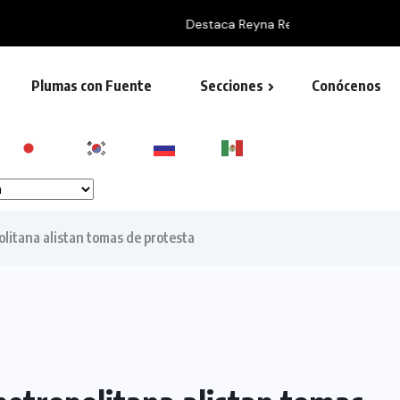
social y apoyos a...
Plumas con Fuente
Secciones
Conócenos
olitana alistan tomas de protesta