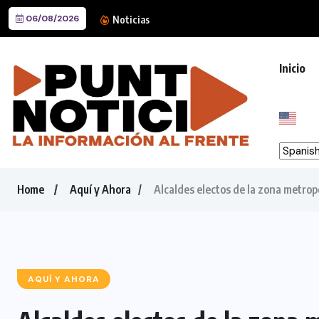
06/08/2026
Destaca Reyna Reyes agenda 
Noticias
Inicio
Home
Aquí y Ahora
Alcaldes electos de la zona metrop
AQUÍ Y AHORA