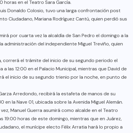
0 horas en el Teatro Sara García.
 Luis Donaldo Colosio, tuvo una larga confrontación post
PLUMAS CON FUENTE
ento Ciudadano, Mariana Rodríguez Cantú, quien perdió sus
Sácale Punta: El Fiscal, ¿otra vez
irá por cuarta vez la alcaldía de San Pedro el domingo a la
bailará con la escoba?
la administración del independiente Miguel Treviño, quien
AGO 08, 2026
, correrá el trámite del inicio de su segundo periodo el
 las 12:00 en el Palacio Municipal, mientras que David de
rá el inicio de su segundo trienio por la noche, en punto de
Garza Arredondo, recibirá la estafeta de manos de su
:30 en la Nave 01, ubicada sobre la Avenida Miguel Alemán.
vez, Manuel Guerra asumirá como alcalde en el Teatro
as 19:00 horas de este domingo, mientras que en Juárez,
adano, el munícipe electo Félix Arratia hará lo propio a