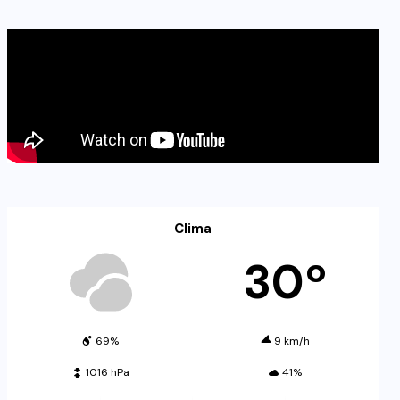
Clima
30º
69%
9 km/h
1016 hPa
41%