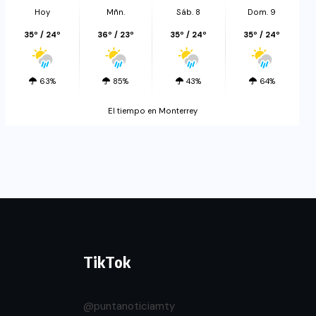
Hoy
Mñn.
Sáb. 8
Dom. 9
35º / 24º
36º / 23º
35º / 24º
35º / 24º
63%
85%
43%
64%
El tiempo en Monterrey
TikTok
@puntanoticiamty