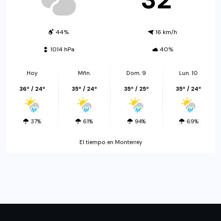
44%
16 km/h
1014 hPa
40%
Hoy
Mñn.
Dom. 9
Lun. 10
36º / 24º
35º / 24º
35º / 25º
35º / 24º
37%
61%
94%
69%
El tiempo en Monterrey