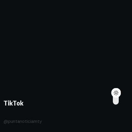
TikTok
@puntanoticiamty