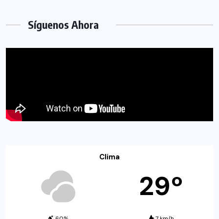
Síguenos Ahora
Clima
29º
60%
7 km/h