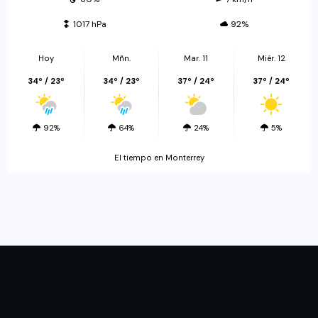
1017 hPa
92%
Hoy
Mñn.
Mar. 11
Miér. 12
34º / 23º
34º / 23º
37º / 24º
37º / 24º
92%
64%
24%
5%
El tiempo en Monterrey